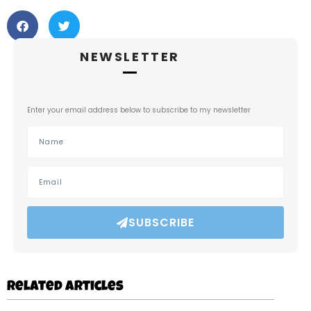
NEWSLETTER
Enter your email address below to subscribe to my newsletter
SUBSCRIBE
Related Articles