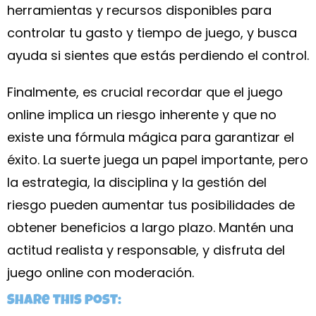
herramientas y recursos disponibles para
controlar tu gasto y tiempo de juego, y busca
ayuda si sientes que estás perdiendo el control.
Finalmente, es crucial recordar que el juego
online implica un riesgo inherente y que no
existe una fórmula mágica para garantizar el
éxito. La suerte juega un papel importante, pero
la estrategia, la disciplina y la gestión del
riesgo pueden aumentar tus posibilidades de
obtener beneficios a largo plazo. Mantén una
actitud realista y responsable, y disfruta del
juego online con moderación.
Share this post: