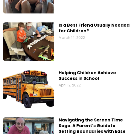
Is a Best Friend Usually Needed
for Children?
March 14, 2022
Helping Children Achieve
Success in School
April 12, 2022
Navigating the Screen Time
Saga: A Parent’s Guideto
Setting Boundaries with Ease