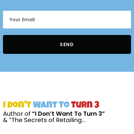
SEND
I Don't
Want To
Turn 3
Author of
“I Don’t Want To Turn 3”
& “The Secrets of Retailing…