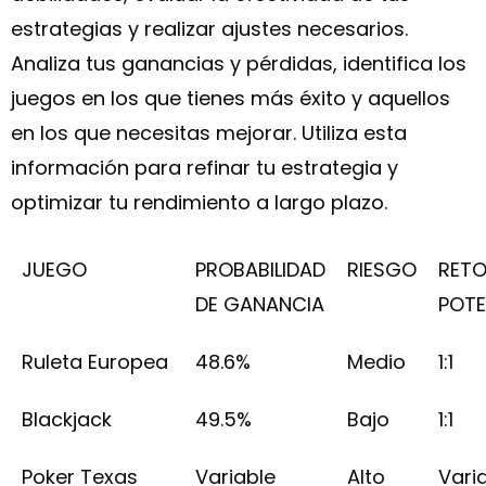
estrategias y realizar ajustes necesarios.
Analiza tus ganancias y pérdidas, identifica los
juegos en los que tienes más éxito y aquellos
en los que necesitas mejorar. Utiliza esta
información para refinar tu estrategia y
optimizar tu rendimiento a largo plazo.
JUEGO
PROBABILIDAD
RIESGO
RET
DE GANANCIA
POTE
Ruleta Europea
48.6%
Medio
1:1
Blackjack
49.5%
Bajo
1:1
Poker Texas
Variable
Alto
Vari