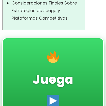
Consideraciones Finales Sobre
Estrategias de Juego y
Plataformas Competitivas
Juega