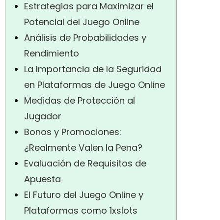
Estrategias para Maximizar el
Potencial del Juego Online
Análisis de Probabilidades y
Rendimiento
La Importancia de la Seguridad
en Plataformas de Juego Online
Medidas de Protección al
Jugador
Bonos y Promociones:
¿Realmente Valen la Pena?
Evaluación de Requisitos de
Apuesta
El Futuro del Juego Online y
Plataformas como 1xslots