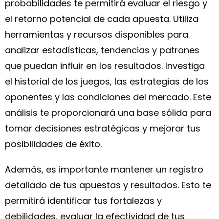
probabilidades te permitirá evaluar el riesgo y
el retorno potencial de cada apuesta. Utiliza
herramientas y recursos disponibles para
analizar estadísticas, tendencias y patrones
que puedan influir en los resultados. Investiga
el historial de los juegos, las estrategias de los
oponentes y las condiciones del mercado. Este
análisis te proporcionará una base sólida para
tomar decisiones estratégicas y mejorar tus
posibilidades de éxito.
Además, es importante mantener un registro
detallado de tus apuestas y resultados. Esto te
permitirá identificar tus fortalezas y
debilidades, evaluar la efectividad de tus