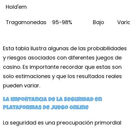
Hold'em
Tragamonedas
95-98%
Bajo
Vari
Esta tabla ilustra algunas de las probabilidades
y riesgos asociados con diferentes juegos de
casino. Es importante recordar que estas son
solo estimaciones y que los resultados reales
pueden variar.
La Importancia de la Seguridad en
Plataformas de Juego Online
La seguridad es una preocupación primordial